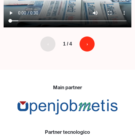
‹
›
1 / 4
Main partner
Partner tecnologico