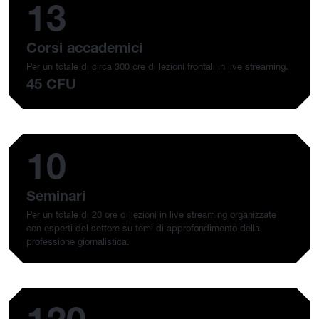
13
Corsi accademici
Per un totale di circa 300 ore di lezioni frontali in live streaming.
45 CFU
10
Seminari
Per un totale di 20 ore di lezioni in live streaming organizzate
con esperti del settore su temi di approfondimento della
professione giornalistica.