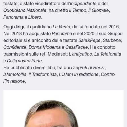
testate; è stato vicedirettore dell’
Indipendente
e del
Quotidiano Nazionale
, ha diretto
Il Tempo
,
Il Giornale
,
Panorama
e
Libero
.
Oggi dirige il quotidiano
La Verità
, da lui fondato nel 2016.
Nel 2018 ha acquistato
Panorama
e nel 2020 il suo Gruppo
editoriale si è arricchito delle testate
Sale&Pepe
,
Starbene
,
Confidenze
,
Donna Moderna
e
CasaFacile
. Ha condotto
trasmissioni sulle reti Mediaset:
L’antipatico
,
La Telefonata
e
Dalla vostra Parte
.
Ha pubblicato diversi libri, tra cui
I segreti di Renzi
,
Islamofollia
,
Il Trasformista
,
L’islam in redazione
,
Contro
l’invasione
.