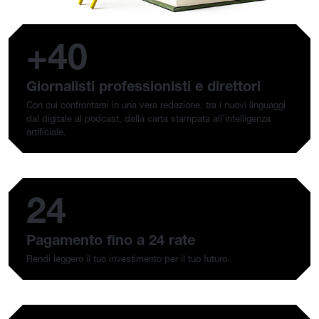
+40
Giornalisti professionisti e direttori
Con cui confrontarsi in una vera redazione, tra i nuovi linguaggi
dal digitale al podcast, dalla carta stampata all’intelligenza
artificiale.
24
Pagamento fino a 24 rate
Rendi leggero il tuo investimento per il tuo futuro.