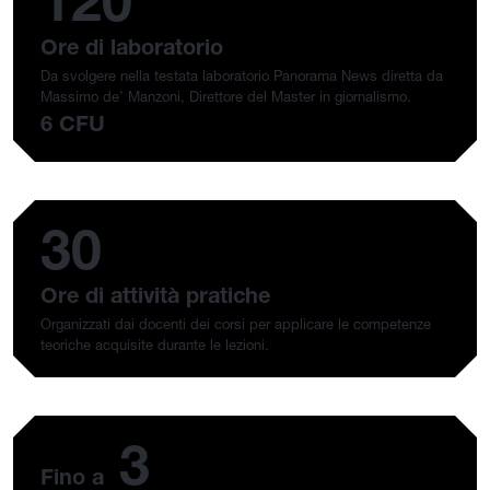
120
Ore di laboratorio
Da svolgere nella testata laboratorio Panorama News diretta da
Massimo de’ Manzoni, Direttore del Master in giornalismo.
6 CFU
30
Ore di attività pratiche
Organizzati dai docenti dei corsi per applicare le competenze
teoriche acquisite durante le lezioni.
3
Fino a